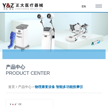
EN
产品中心
PRODUCT CENTER
首页
产品中心
物理康复设备
智能多功能按摩仪