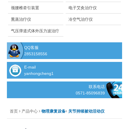
颈腰椎牵引装置
电子艾灸治疗仪
熏蒸治疗仪
冷空气治疗仪
气压弹道式体外压力波治疗
仪
QQ客服
2853158556
E-mail
yanhongcheng1
联系电话
0571-85096839
首页
产品中心
物理康复设备
关节持续被动活动仪